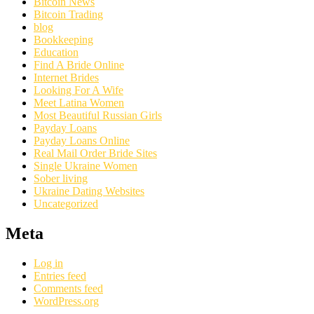
Bitcoin News
Bitcoin Trading
blog
Bookkeeping
Education
Find A Bride Online
Internet Brides
Looking For A Wife
Meet Latina Women
Most Beautiful Russian Girls
Payday Loans
Payday Loans Online
Real Mail Order Bride Sites
Single Ukraine Women
Sober living
Ukraine Dating Websites
Uncategorized
Meta
Log in
Entries feed
Comments feed
WordPress.org