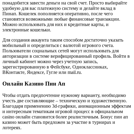
понадобится завести деньги на свой счет. Просто выбирайте
удобную для вас платежную систему и делайте вклад в
Пинап. Кошелек пополняется оперативно, после чего
становятся возможными любые финансовые транзакции.
Можно использовать для них и кредитные карты, и
электронные кошельки.
Для создания аккаунта таким способом достаточно указать
мобильный и определиться с валютой игрового счета.
Пользователи социальных сетей могут использовать для
авторизации в системе верифицированный профиль. Войти в
личный кабинет можно через учетную запись,
зарегистрированную в Фейсбуке, Одноклассниках,
ВКонтакте, Яндексе, Гугле или mail.ru.
Онлайн Казино Пин Ап
Чтобы отдать предпочтение нужному варианту, необходимо
учесть две составляющие – техническую и художественную.
Благодаря применению 3d-графики, анимационным эффектам
и интересным тематикам игровой процесс в официальном
casino онлайн становится более реалистичным. Бонус пин ап
казино может быть предложен за участие в турнирах и
лотереях.