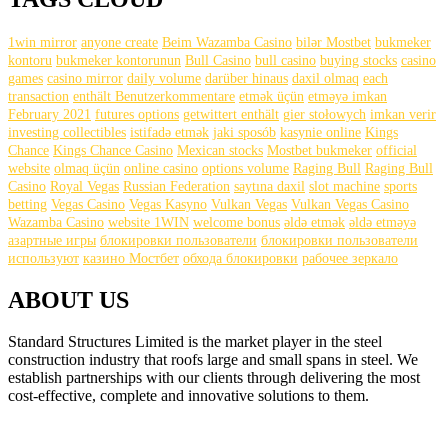
1win mirror
anyone create
Beim Wazamba Casino
bilər Mostbet
bukmeker
kontoru
bukmeker kontorunun
Bull Casino
bull саsinо
buying stocks
casino
games
casino mirror
daily volume
darüber hinaus
daxil olmaq
each
transaction
enthält Benutzerkommentare
etmək üçün
etməyə imkan
February 2021
futures options
getwittert enthält
gier stołowych
imkan verir
investing collectibles
istifadə etmək
jaki sposób
kasynie online
Kings
Chance
Kings Chance Casino
Mexican stocks
Mostbet bukmeker
official
website
olmaq üçün
online casino
options volume
Raging Bull
Raging Bull
Casino
Royal Vegas
Russian Federation
saytına daxil
slot machine
sports
betting
Vegas Casino
Vegas Kasyno
Vulkan Vegas
Vulkan Vegas Casino
Wazamba Casino
website 1WIN
welcome bonus
əldə etmək
əldə etməyə
азартные игры
блокировки пользователи
блокировки пользователи
используют
казино Мостбет
обхода блокировки
рабочее зеркало
ABOUT US
Standard Structures Limited is the market player in the steel
construction industry that roofs large and small spans in steel. We
establish partnerships with our clients through delivering the most
cost-effective, complete and innovative solutions to them.
find
this