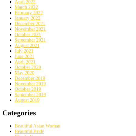
April 2022
March 2022
February 2022
January 2022
December 2021
November 2021
October 2021
September 2021
August 2021
July 2021
June 2021
April 2021
October 2020
May 2020
December 2019
November 2019
October 2019
September 2019
August 2019
Categories
Beautiful Asian Woman
Beautiful Bride