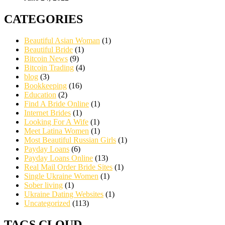
CATEGORIES
Beautiful Asian Woman
(1)
Beautiful Bride
(1)
Bitcoin News
(9)
Bitcoin Trading
(4)
blog
(3)
Bookkeeping
(16)
Education
(2)
Find A Bride Online
(1)
Internet Brides
(1)
Looking For A Wife
(1)
Meet Latina Women
(1)
Most Beautiful Russian Girls
(1)
Payday Loans
(6)
Payday Loans Online
(13)
Real Mail Order Bride Sites
(1)
Single Ukraine Women
(1)
Sober living
(1)
Ukraine Dating Websites
(1)
Uncategorized
(113)
TAGS CLOUD