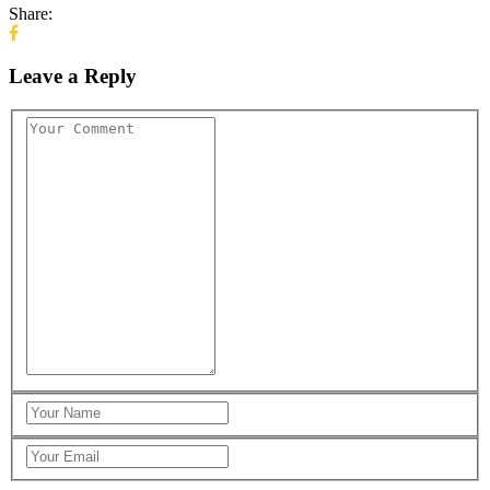
Share:
Leave a Reply