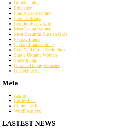
Bookkeeping
Education
Find A Bride Online
Internet Brides
Looking For A Wife
Meet Latina Women
Most Beautiful Russian Girls
Payday Loans
Payday Loans Online
Real Mail Order Bride Sites
Single Ukraine Women
Sober living
Ukraine Dating Websites
Uncategorized
Meta
Log in
Entries feed
Comments feed
WordPress.org
LASTEST NEWS