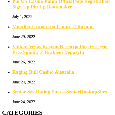
Pin Up Casino Pinup Official Site Registration
Sign Up Pin Up Bookmaker
July 1, 2022
Мостбет Ставки на Спорт И Казино
June 29, 2022
Vulkan Vegas Kasyno Recenzja Pięćdziesięciu
Free Spinów Z Brakiem Depozytu️
June 26, 2022
Raging Bull Casino Australia
June 24, 2022
Senior Sex Dating Sites – SeniorHookupSites
June 24, 2022
CATEGORIES