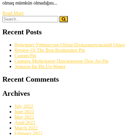
olmaq mümkün olmadığını...
Read More
Recent Posts
Betwinner Узбекистан Обзор Пользовательский Опыт
Review Of The Best Bookmaker Pin
Cupom Pin
Скачать Мобильное Приложение Пин Ап Pin
Зеркало Бк Pin Up Wager
Recent Comments
Archives
July 2022
June 2022
May 2022
April 2022
March 2022
February 2022