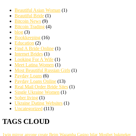
Beautiful Asian Woman
(1)
Beautiful Bride
(1)
Bitcoin News
(9)
Bitcoin Trading
(4)
blog
(3)
Bookkeeping
(16)
Education
(2)
Find A Bride Online
(1)
Internet Brides
(1)
Looking For A Wife
(1)
Meet Latina Women
(1)
Most Beautiful Russian Girls
(1)
Payday Loans
(6)
Payday Loans Online
(13)
Real Mail Order Bride Sites
(1)
Single Ukraine Women
(1)
Sober living
(1)
Ukraine Dating Websites
(1)
Uncategorized
(113)
TAGS CLOUD
1win mirror
anyone create
Beim Wazamba Casino
bilər Mostbet
bukmeker