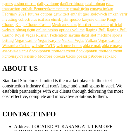
games
casino mirror
daily volume
darüber hinaus
daxil olmaq
each
transaction
enthält Benutzerkommentare
etmək üçün
etməyə imkan
February 2021
futures options
getwittert enthält
gier stołowych
imkan verir
investing collectibles
istifadə etmək
jaki sposób
kasynie online
Kings
Chance
Kings Chance Casino
Mexican stocks
Mostbet bukmeker
official
website
olmaq üçün
online casino
options volume
Raging Bull
Raging Bull
Casino
Royal Vegas
Russian Federation
saytına daxil
slot machine
sports
betting
Vegas Casino
Vegas Kasyno
Vulkan Vegas
Vulkan Vegas Casino
Wazamba Casino
website 1WIN
welcome bonus
əldə etmək
əldə etməyə
азартные игры
блокировки пользователи
блокировки пользователи
используют
казино Мостбет
обхода блокировки
рабочее зеркало
ABOUT US
Standard Structures Limited is the market player in the steel
construction industry that roofs large and small spans in steel. We
establish partnerships with our clients through delivering the most
cost-effective, complete and innovative solutions to them.
find
this
CONTACT INFO
https://gustreplica.com
.
get
Address:
LOCATED AT KASANGATI. 1 KM OFF
more