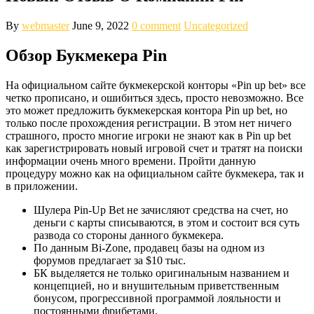
By
webmaster
June 9, 2022
0 comment
Uncategorized
Обзор Букмекера Pin
На официальном сайте букмекерской конторы «Pin up bet» все
четко прописано, и ошибиться здесь, просто невозможно. Все
это может предложить букмекерская контора Pin up bet, но
только после прохождения регистрации. В этом нет ничего
страшного, просто многие игроки не знают как в Pin up bet
как зарегистрировать новый игровой счет и тратят на поиски
информации очень много времени. Пройти данную
процедуру можно как на официальном сайте букмекера, так и
в приложении.
Шулера Pin-Up Bet не зачисляют средства на счет, но
деньги с карты списываются, в этом и состоит вся суть
развода со стороны данного букмекера.
По данным Bi-Zone, продавец базы на одном из
форумов предлагает за $10 тыс.
БК выделяется не только оригинальным названием и
концепцией, но и внушительным приветственным
бонусом, прогрессивной программой лояльности и
постоянными фрибетами.