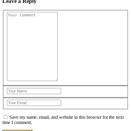
Leave a Reply
Save my name, email, and website in this browser for the next
time I comment.