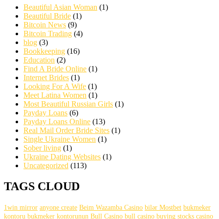
Beautiful Asian Woman
(1)
Beautiful Bride
(1)
Bitcoin News
(9)
Bitcoin Trading
(4)
blog
(3)
Bookkeeping
(16)
Education
(2)
Find A Bride Online
(1)
Internet Brides
(1)
Looking For A Wife
(1)
Meet Latina Women
(1)
Most Beautiful Russian Girls
(1)
Payday Loans
(6)
Payday Loans Online
(13)
Real Mail Order Bride Sites
(1)
Single Ukraine Women
(1)
Sober living
(1)
Ukraine Dating Websites
(1)
Uncategorized
(113)
TAGS CLOUD
1win mirror
anyone create
Beim Wazamba Casino
bilər Mostbet
bukmeker
kontoru
bukmeker kontorunun
Bull Casino
bull саsinо
buying stocks
casino