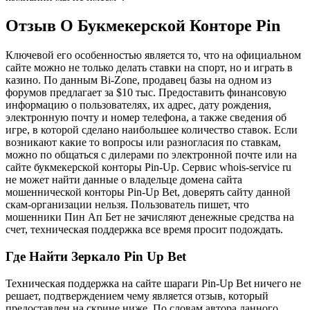
Отзыв О Букмекерской Конторе Pin
Ключевой его особенностью является то, что на официальном
сайте можно не только делать ставки на спорт, но и играть в
казино. По данным Bi-Zone, продавец базы на одном из
форумов предлагает за $10 тыс. Предоставить финансовую
информацию о пользователях, их адрес, дату рождения,
электронную почту и номер телефона, а также сведения об
игре, в которой сделано наибольшее количество ставок. Если
возникают какие то вопросы или разногласия по ставкам,
можно по общаться с дилерами по электронной почте или на
сайте букмекерской конторы Pin-Up. Сервис whois-service ru
не может найти данные о владельце домена сайта
мошеннической конторы Pin-Up Bet, доверять сайту данной
скам-организации нельзя. Пользователь пишет, что
мошенники Пин Ап Бет не зачисляют денежные средства на
счет, техническая поддержка все время просит подождать.
Где Найти Зеркало Pin Up Bet
Техническая поддержка на сайте шараги Pin-Up Bet ничего не
решает, подтверждением чему является отзыв, который
предоставлен на скрине ниже. По словам автора данного