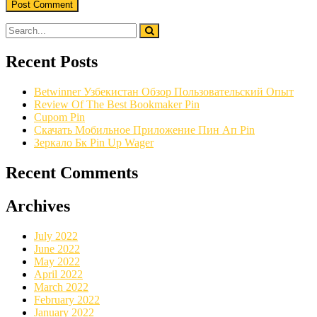
Recent Posts
Betwinner Узбекистан Обзор Пользовательский Опыт
Review Of The Best Bookmaker Pin
Cupom Pin
Скачать Мобильное Приложение Пин Ап Pin
Зеркало Бк Pin Up Wager
Recent Comments
Archives
July 2022
June 2022
May 2022
April 2022
March 2022
February 2022
January 2022