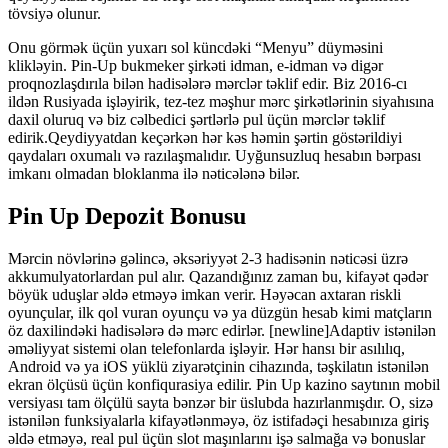
tövsiyə olunur.
Onu görmək üçün yuxarı sol küncdəki “Menyu” düyməsini
klikləyin. Pin-Up bukmeker şirkəti idman, e-idman və digər
proqnozlaşdırıla bilən hadisələrə mərclər təklif edir. Biz 2016-cı
ildən Rusiyada işləyirik, tez-tez məşhur mərc şirkətlərinin siyahısına
daxil oluruq və biz cəlbedici şərtlərlə pul üçün mərclər təklif
edirik.Qeydiyyatdan keçərkən hər kəs həmin şərtin göstərildiyi
qaydaları oxumalı və razılaşmalıdır. Uyğunsuzluq hesabın bərpası
imkanı olmadan bloklanma ilə nəticələnə bilər.
Pin Up Depozit Bonusu
Mərcin növlərinə gəlincə, əksəriyyət 2-3 hadisənin nəticəsi üzrə
akkumulyatorlardan pul alır. Qazandığınız zaman bu, kifayət qədər
böyük uduşlar əldə etməyə imkan verir. Həyəcan axtaran riskli
oyunçular, ilk qol vuran oyunçu və ya düzgün hesab kimi matçların
öz daxilindəki hadisələrə də mərc edirlər. [newline]Adaptiv istənilən
əməliyyat sistemi olan telefonlarda işləyir. Hər hansı bir asılılıq,
Android və ya iOS yüklü ziyarətçinin cihazında, təşkilatın istənilən
ekran ölçüsü üçün konfiqurasiya edilir. Pin Up kazino saytının mobil
versiyası tam ölçülü sayta bənzər bir üslubda hazırlanmışdır. O, sizə
istənilən funksiyalarla kifayətlənməyə, öz istifadəçi hesabınıza giriş
əldə etməyə, real pul üçün slot maşınlarını işə salmağa və bonuslar