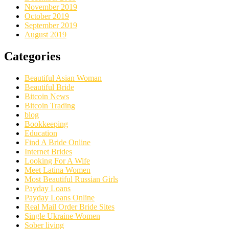
November 2019
October 2019
September 2019
August 2019
Categories
Beautiful Asian Woman
Beautiful Bride
Bitcoin News
Bitcoin Trading
blog
Bookkeeping
Education
Find A Bride Online
Internet Brides
Looking For A Wife
Meet Latina Women
Most Beautiful Russian Girls
Payday Loans
Payday Loans Online
Real Mail Order Bride Sites
Single Ukraine Women
Sober living