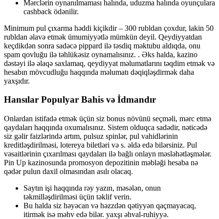
Mərclərin oynanılmaması halında, uduzma halında oyunçulara
cashback ödənilir.
Minimum pul çıxarma həddi kiçikdir – 300 rubldan çoxdur, lakin 50
rubldan əlavə etmək ümumiyyətlə mümkün deyil. Qeydiyyatdan
keçdikdən sonra sadəcə pippard ilə təsdiq məktubu aldıqda, onu
spam qovluğu ilə təhlükəsiz oynamalısınız. . Əks halda, kazino
dəstəyi ilə əlaqə saxlamaq, qeydiyyat məlumatlarını təqdim etmək və
hesabın mövcudluğu haqqında məlumatı dəqiqləşdirmək daha
yaxşıdır.
Hansılar Populyar Bahis və İdmandır
Onlardan istifadə etmək üçün siz bonus növünü seçməli, mərc etmə
qaydaları haqqında oxumalısınız. Sistem olduqca sadədir, nəticədə
siz gəlir faizlərində artım, pulsuz spinlər, pul vahidlərinin
kreditləşdirilməsi, lotereya biletləri və s. əldə edə bilərsiniz. Pul
vəsaitlərinin çıxarılması qaydaları ilə bağlı onlayn məsləhətləşmələr.
Pin Up kazinosunda promosyon depozitinin məbləği hesaba nə
qədər pulun daxil olmasından asılı olacaq.
Saytın işi haqqında rəy yazın, məsələn, onun
təkmilləşdirilməsi üçün təklif verin.
Bu halda siz həyəcan və həzzdən qətiyyən qaçmayacaq,
itirmək isə məhv edə bilər. yaxşı əhval-ruhiyyə.