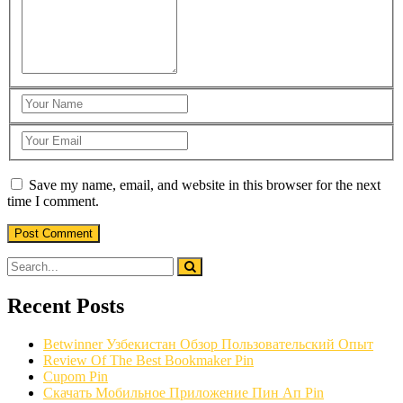
Save my name, email, and website in this browser for the next
time I comment.
Recent Posts
Betwinner Узбекистан Обзор Пользовательский Опыт
Review Of The Best Bookmaker Pin
Cupom Pin
Скачать Мобильное Приложение Пин Ап Pin