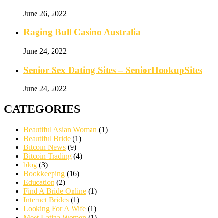
June 26, 2022
Raging Bull Casino Australia
June 24, 2022
Senior Sex Dating Sites – SeniorHookupSites
June 24, 2022
CATEGORIES
Beautiful Asian Woman
(1)
Beautiful Bride
(1)
Bitcoin News
(9)
Bitcoin Trading
(4)
blog
(3)
Bookkeeping
(16)
Education
(2)
Find A Bride Online
(1)
Internet Brides
(1)
Looking For A Wife
(1)
Meet Latina Women
(1)