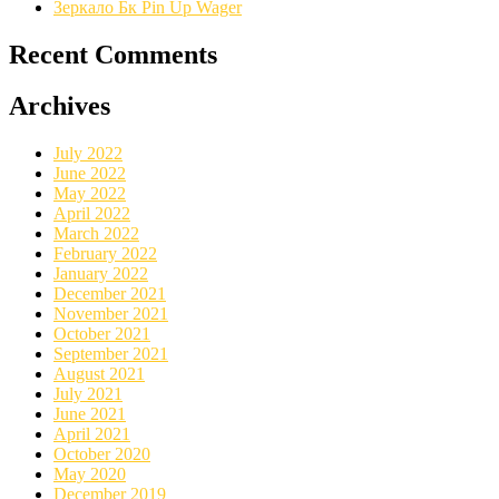
Зеркало Бк Pin Up Wager
Recent Comments
Archives
July 2022
June 2022
May 2022
April 2022
March 2022
February 2022
January 2022
December 2021
November 2021
October 2021
September 2021
August 2021
July 2021
June 2021
April 2021
October 2020
May 2020
December 2019