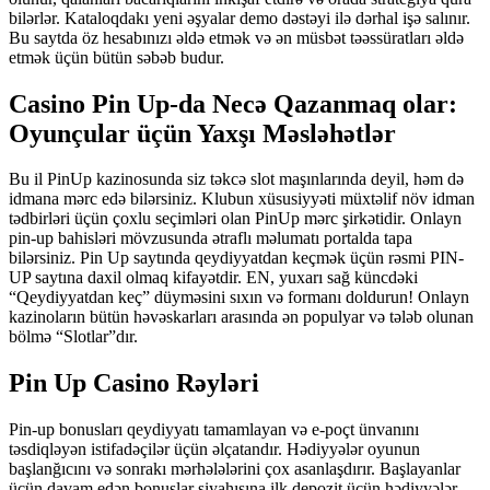
bilərlər. Kataloqdakı yeni əşyalar demo dəstəyi ilə dərhal işə salınır.
Bu saytda öz hesabınızı əldə etmək və ən müsbət təəssüratları əldə
etmək üçün bütün səbəb budur.
Casino Pin Up-da Necə Qazanmaq olar:
Oyunçular üçün Yaxşı Məsləhətlər
Bu il PinUp kazinosunda siz təkcə slot maşınlarında deyil, həm də
idmana mərc edə bilərsiniz. Klubun xüsusiyyəti müxtəlif növ idman
tədbirləri üçün çoxlu seçimləri olan PinUp mərc şirkətidir. Onlayn
pin-up bahisləri mövzusunda ətraflı məlumatı portalda tapa
bilərsiniz. Pin Up saytında qeydiyyatdan keçmək üçün rəsmi PIN-
UP saytına daxil olmaq kifayətdir. EN, yuxarı sağ küncdəki
“Qeydiyyatdan keç” düyməsini sıxın və formanı doldurun! Onlayn
kazinoların bütün həvəskarları arasında ən populyar və tələb olunan
bölmə “Slotlar”dır.
Pin Up Casino Rəyləri
Pin-up bonusları qeydiyyatı tamamlayan və e-poçt ünvanını
təsdiqləyən istifadəçilər üçün əlçatandır. Hədiyyələr oyunun
başlanğıcını və sonrakı mərhələlərini çox asanlaşdırır. Başlayanlar
üçün davam edən bonuslar siyahısına ilk depozit üçün hədiyyələr,