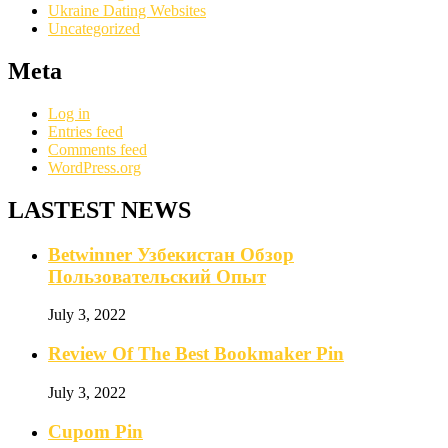
Ukraine Dating Websites
Uncategorized
Meta
Log in
Entries feed
Comments feed
WordPress.org
LASTEST NEWS
Betwinner Узбекистан Обзор
Пользовательский Опыт
July 3, 2022
Review Of The Best Bookmaker Pin
July 3, 2022
Cupom Pin